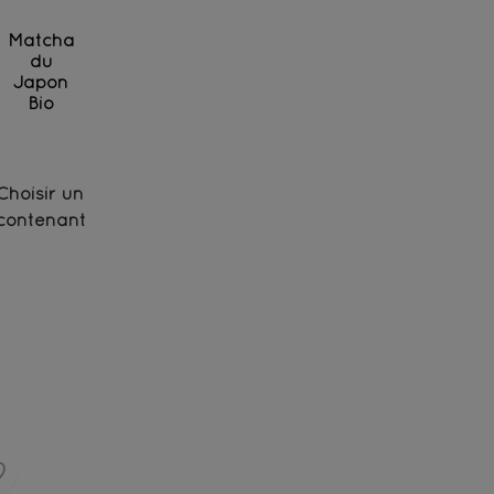
Matcha
du
Japon
Bio
Thé vert Matcha moulu finement
Choisir un
contenant