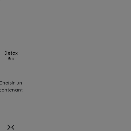
Detox
Bio
Thé vert, citronnelle et citron - Bio
Choisir un
contenant