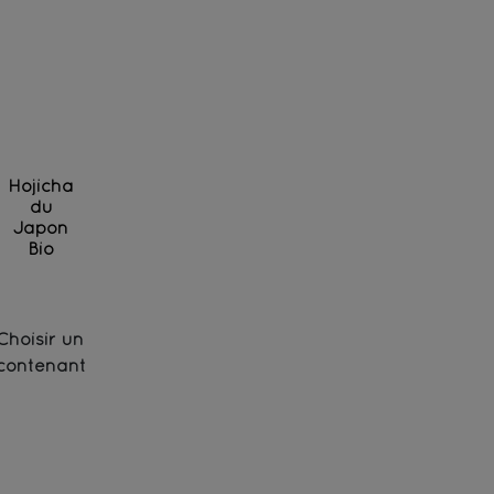
Hojicha
du
Japon
Bio
Thé vert Bancha torréfié des jardins de Kagoshima
Choisir un
contenant