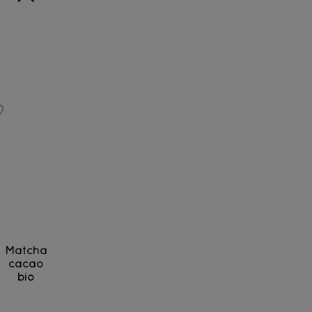
Matcha
cacao
bio
Matcha bio du Japon et cacao bio de Tanzanie à 