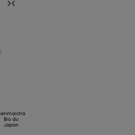
Genmaicha
Bio du
Japon