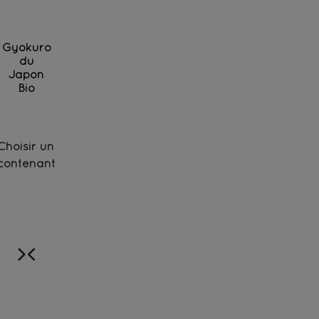
Gyokuro
du
Japon
Bio
Thé vert d'exception des jardins de Miyazaki cultiv
Choisir un
contenant