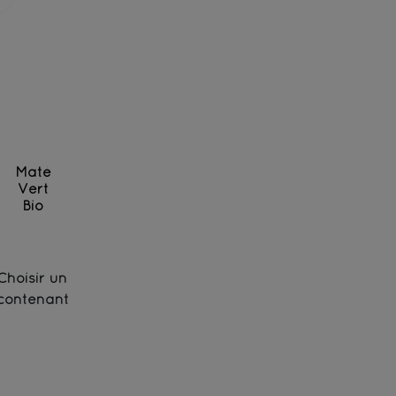
Maté
Vert
Bio
Plante d'Amérique du Sud stimulante - Bio
Choisir un
contenant