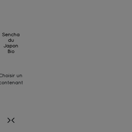
Sencha
du
Japon
Bio
Thé vert de la région de Fukuoka - Bio
Choisir un
contenant