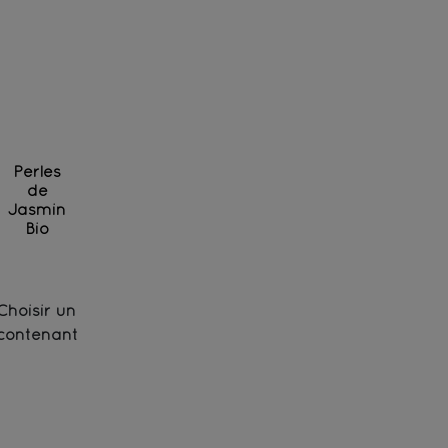
Perles
de
Jasmin
Bio
Thé vert biologique d'exception au jasmin, roulé en
Choisir un
contenant