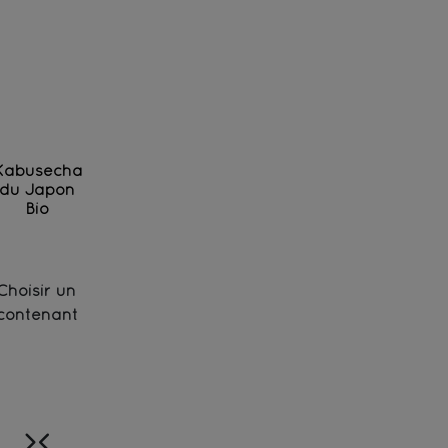
Kabusecha
du Japon
Bio
Thé vert d'exception des jardins de Kagoshima - B
Choisir un
contenant