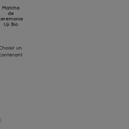
Matcha
de
cérémonie
Uji Bio
Thé vert de haut grade moulu finement
Choisir un
contenant