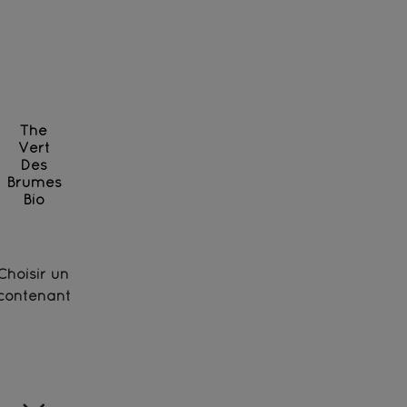
The
Vert
Des
Brumes
Bio
Thé vert de la province de Zhejiang (Chine) - Bio
Choisir un
contenant