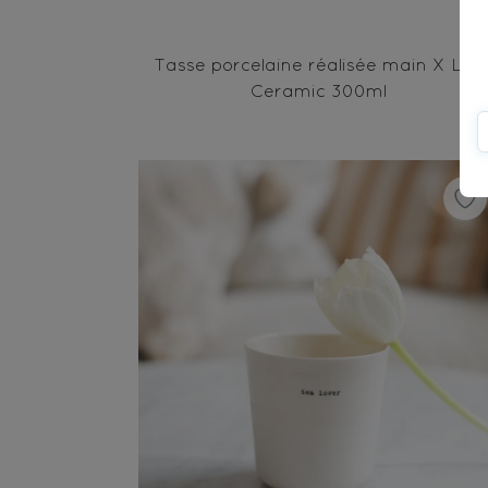
Tasse porcelaine réalisée main X Lou
Ceramic 300ml