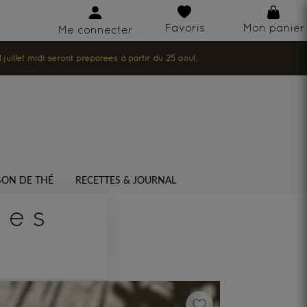
Favoris
Mon panier
Me connecter
illet midi seront préparées à partir du 25 août.
SON DE THÉ
RECETTES & JOURNAL
ses