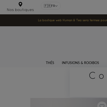
🇫🇷
FR
Nos boutiques
La boutique web Human & Tea sera fermée pour la
THÉS
INFUSIONS & ROOIBOS
Co