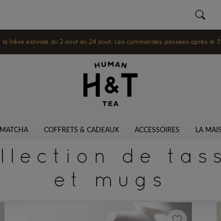
 trêve estivale du 2 août au 24 août. Les commandes passées après le 31 ju
MATCHA
COFFRETS & CADEAUX
ACCESSOIRES
LA MAI
llection de tas
et mugs