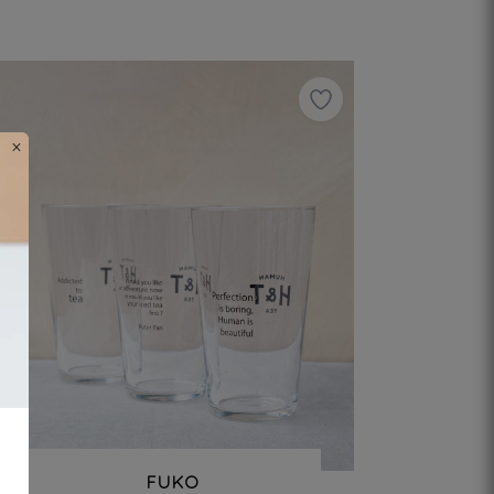
×
FUKO