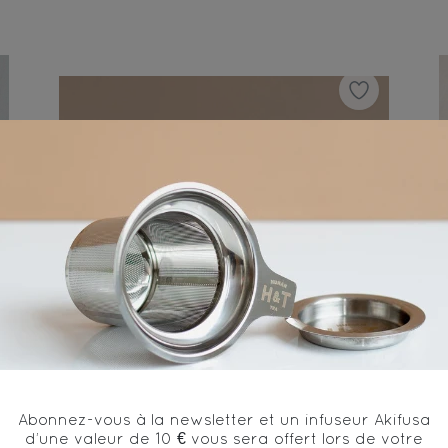
Abonnez-vous à la newsletter et un infuseur Akifusa
SHIMO - Tasse en
d’une valeur de 10 € vous sera offert lors de votre
céramique du Japon x 6