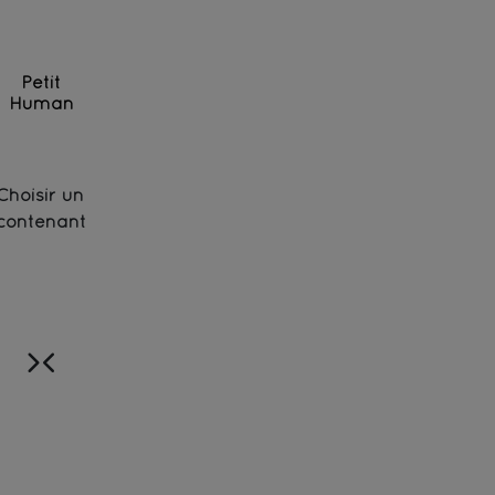
Petit
Human
Infusion de fruits bio — Hibiscus, framboises, bleue
Choisir un
contenant