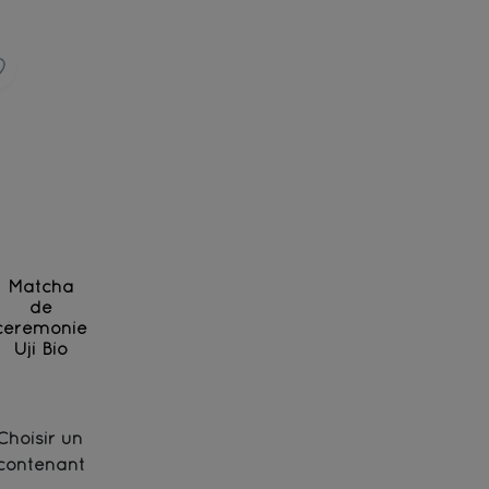
Matcha
de
cérémonie
Uji Bio
Thé vert de haut grade moulu finement
Choisir un
contenant