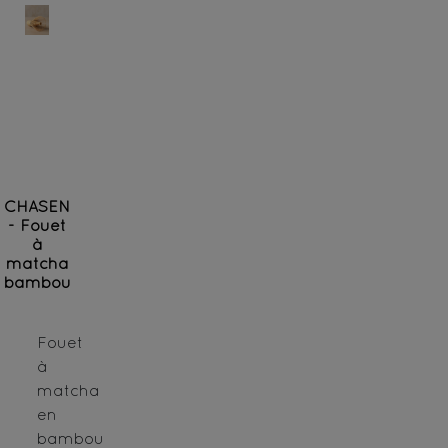
CHASEN
- Fouet
à
matcha
bambou
Fouet
à
matcha
en
bambou