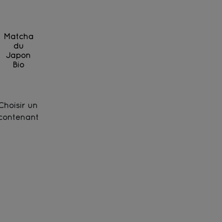
Matcha
du
Japon
Bio
Thé vert Matcha moulu finement
Choisir un
contenant