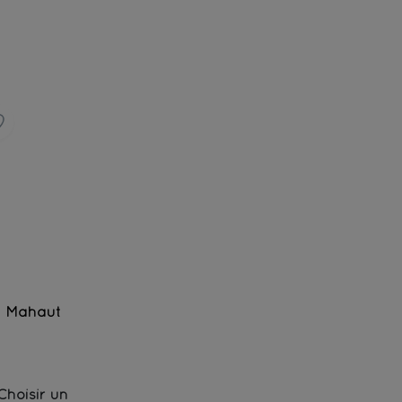
Mahaut
Rooibos, vanille
Choisir un