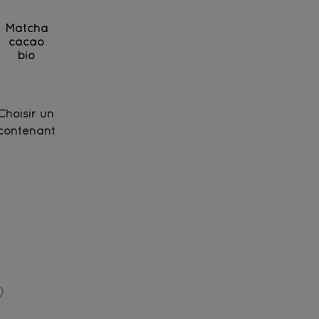
Matcha
cacao
bio
Matcha bio du Japon et cacao bio de Tanzanie à 
Choisir un
contenant