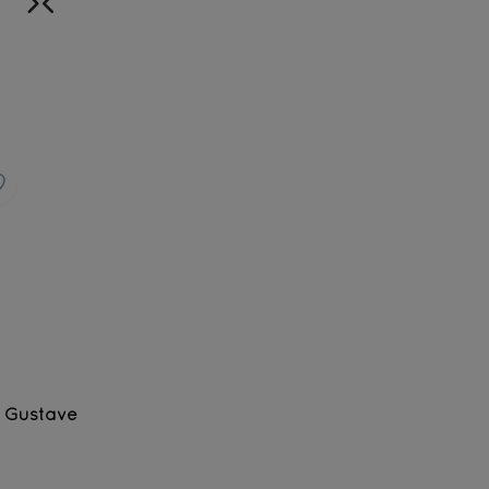
Gustave
Thé noir, fèves de cacao, noisettes et notes de ma