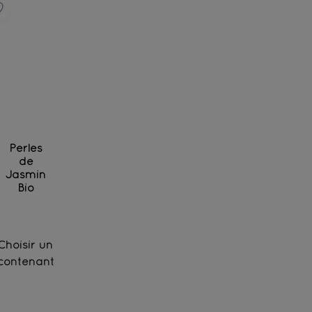
Perles
de
Jasmin
Bio
Thé vert biologique d'exception au jasmin, roulé en
Choisir un
contenant