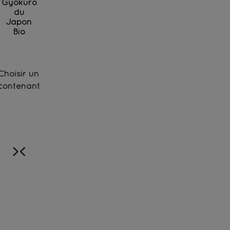
Gyokuro
du
Japon
Bio
Thé vert d'exception des jardins de Miyazaki cultiv
Choisir un
contenant