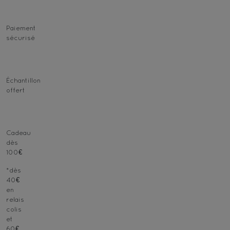
Paiement
sécurisé
Échantillon
offert
Cadeau
dès
100€
*dès
40€
en
relais
colis
et
60€