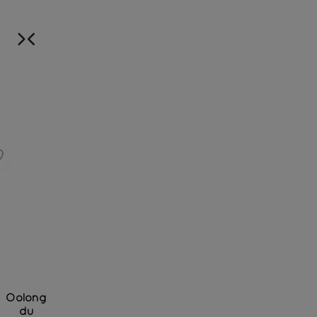
Oolong
du