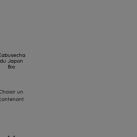
Kabusecha
du Japon
Bio
Thé vert d'exception des jardins de Kagoshima - B
Choisir un
contenant