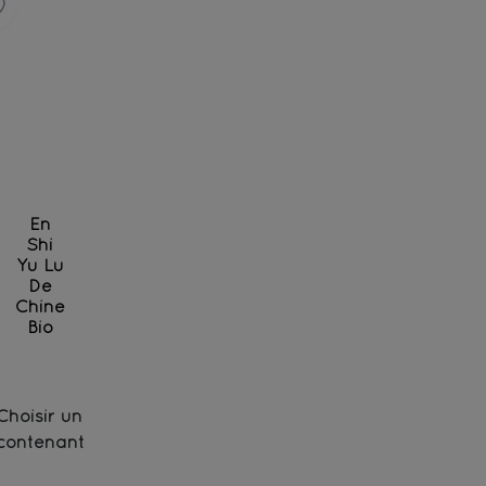
En
Shi
Yu Lu
De
Chine
Bio
Thé de Chine, méthode japonaise - Bio
Choisir un
contenant