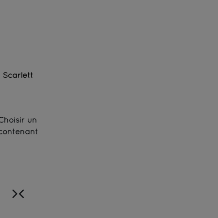
Scarlett
Earl Grey vert - Bio
Choisir un
contenant