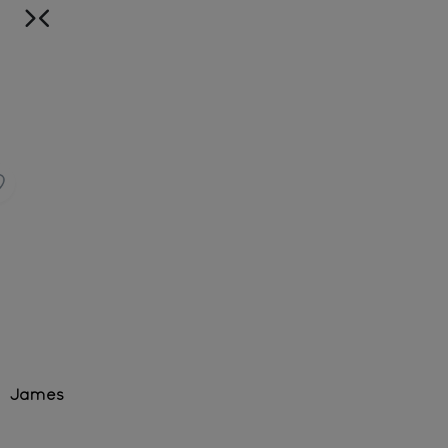
James
Earl Grey noir Very Grey - Bio