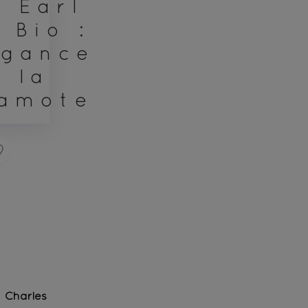
 Earl
 Bio :
égance
e la
amote
Charles