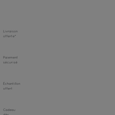
Livraison
offerte
*
Paiement
sécurisé
Échantillon
offert
Cadeau
dès