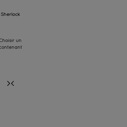
Sherlock
Earl Grey noir fumé - Bio
Choisir un
contenant