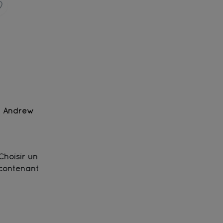
Andrew
Earl Grey noir Himalaya - Bio
Choisir un
contenant