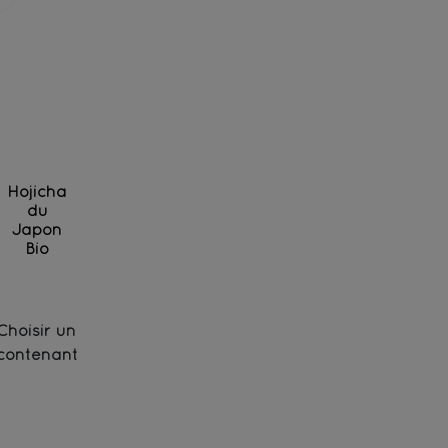
Hojicha
du
Japon
Bio
Thé vert Bancha torréfié des jardins de Kagoshima
Choisir un
contenant