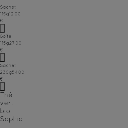
Sachet
115g
12,00
€
Boîte
115g
27,00
€
Sachet
230g
54,00
€
Thé
vert
bio
Sophia