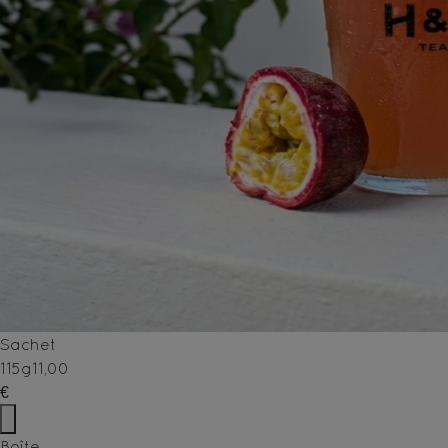
Sachet
115g
11,00
€
Boîte