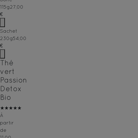
115g
27,00
€
Sachet
230g
54,00
€
Thé
vert
Passion
Detox
Bio
★★★★★
À
partir
de
11,00