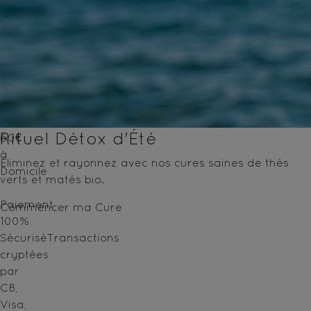
Livraison
Gratuite*
Dès
40€
en
Point
Relais
/
Rituel Détox d'Été
60€
à
Éliminez et rayonnez avec nos cures saines de thés
Domicile
verts et matés bio.
Paiement
Commencer ma Cure
100%
Sécurisé
Transactions
cryptées
par
CB,
Visa,