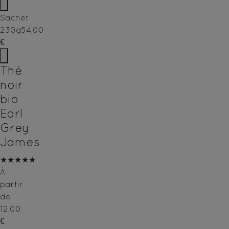
Sachet
230g
54,00
€
Thé
noir
bio
Earl
Grey
James
★★★★★
À
partir
de
12,00
€