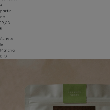
À
partir
de
19,00
€
Acheter
le
Matcha
BIO