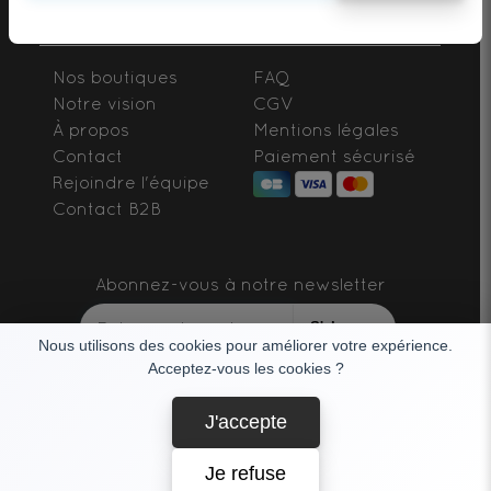
Nos boutiques
FAQ
Notre vision
CGV
À propos
Mentions légales
Contact
Paiement sécurisé
Rejoindre l'équipe
Contact B2B
Abonnez-vous à notre newsletter
S'abonner
Nous utilisons des cookies pour améliorer votre expérience.
Acceptez-vous les cookies ?
SUIVEZ-NOUS
J'accepte
Je refuse