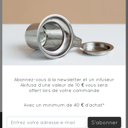
Thés de
Tanzanie : La
Richesse des
Terroirs
d'Altitude
Aucun article pour le moment
Abonnez-vous à la newsletter et un infuseur
Akifusa d’une valeur de 10 € vous sera
Livraison
Paiement
Échantillon
Cadeau dès
offert lors de votre commande
offerte
*
sécurisé
offert
100€
Avec un minimum de 40 € d’achat*
*dès 40€ en relais colis et 60€ à domicile
S'abonner