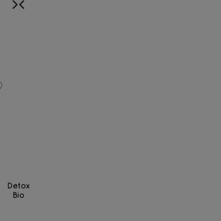
Detox
Bio
Thé vert, citronnelle et citron - Bio