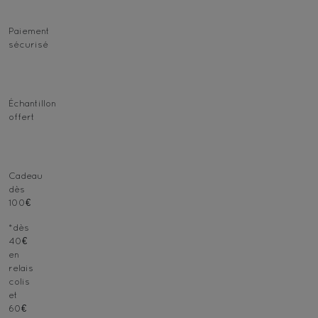
Paiement
sécurisé
Échantillon
offert
Cadeau
dès
100€
*dès
40€
en
relais
colis
et
60€