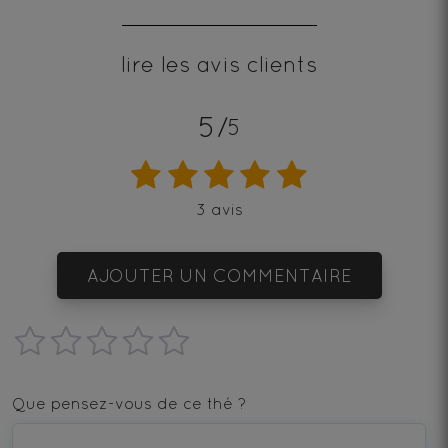
lire les avis clients
5/
5
3 avis
AJOUTER UN COMMENTAIRE
1
2
3
4
5
star
stars
stars
stars
stars
Que pensez-vous de ce thé ?
—
—
—
—
—
Terrible
Bad
OK
Good
Excellent