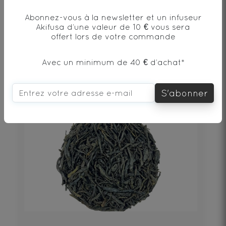
Thé vert*, écorces d‘orange*, arôme
Abonnez-vous à la newsletter et un infuseur
naturel, fleurs*
Akifusa d’une valeur de 10 € vous sera
offert lors de votre commande
25€
Avec un minimum de 40 € d’achat*
DÉCOUVRIR
S'abonner