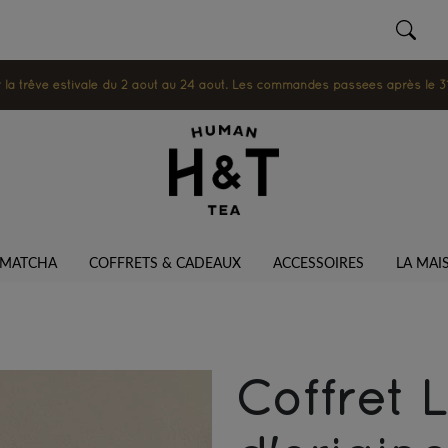
 trêve estivale du 2 août au 24 août. Les commandes passées après le 31 ju
MATCHA
COFFRETS & CADEAUX
ACCESSOIRES
LA MAI
Coffret 