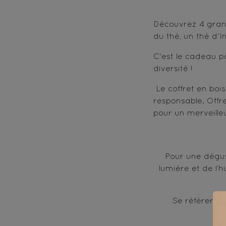
Découvrez 4 grand
du thé, un thé d'
C'est le cadeau p
diversité !
Le coffret en boi
responsable. Offre
pour un merveille
Pour une dégus
lumière et de l’
Se référer au