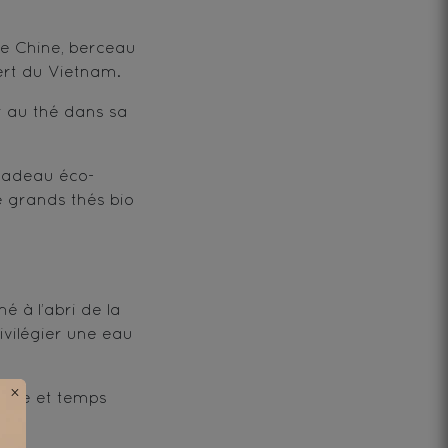
de Chine, berceau
vert du Vietnam.
r au thé dans sa
 cadeau éco-
de grands thés bio
 à l’abri de la
ivilégier une eau
×
ature et temps