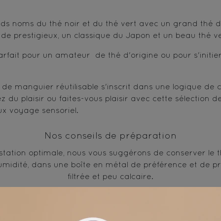
s noms du thé noir et du thé vert avec un grand thé 
Inde prestigieux, un classique du Japon et un beau thé 
arfait pour un amateur de thé d'origine ou pour s'initie
s de manguier réutilisable s'inscrit dans une logique de
z du plaisir ou faites-vous plaisir avec cette sélection 
ux voyage sensoriel.
Nos conseils de préparation
tation optimale, nous vous suggérons de conserver le thé
humidité, dans une boîte en métal de préférence et de pr
filtrée et peu calcaire.
x indications sur les boites pour les conseils en tempér
d’infusion.