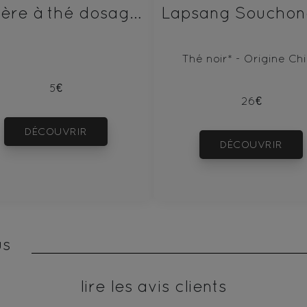
Cuillère à thé dosage parfait Human & Tea
Thé noir* - Origine Ch
5€
26€
DÉCOUVRIR
DÉCOUVRIR
us
lire les avis clients