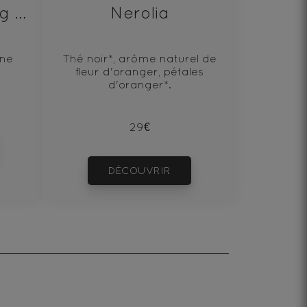
Lapsang Souchong Bio
Nerolia
ine
Thé noir*, arôme naturel de
fleur d'oranger, pétales
d'oranger*.
29€
DÉCOUVRIR