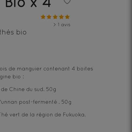
 Bio x 4
> 1 avis
thés bio
bois de manguier contenant 4 boites
gine bio :
 de Chine du sud. 50g
 Yunnan post-fermenté
. 50g
Thé vert de la région de Fukuoka.