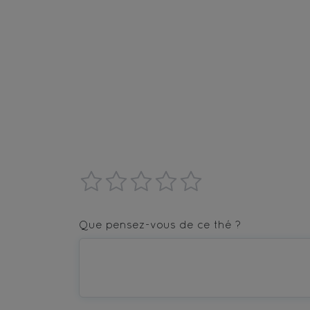
1
2
3
4
5
star
stars
stars
stars
stars
Que pensez-vous de ce thé ?
—
—
—
—
—
Terrible
Bad
OK
Good
Excellent