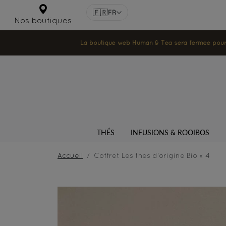
🇫🇷
FR
Nos boutiques
La boutique web Human & Tea sera fermée pour la
THÉS
INFUSIONS & ROOIBOS
Accueil
Coffret Les thes d'origine Bio x 4