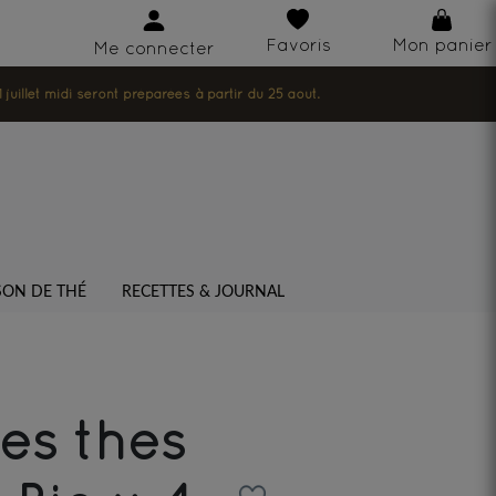
Favoris
Mon panier
Me connecter
illet midi seront préparées à partir du 25 août.
SON DE THÉ
RECETTES & JOURNAL
Les thes