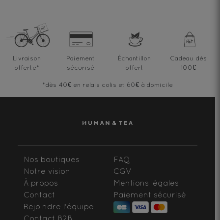
Livraison
Paiement
Échantillon
Cadeau dès
offerte
*
sécurisé
offert
100€
*dès 40€ en relais colis et 60€ à domicile
Nos boutiques
FAQ
Notre vision
CGV
À propos
Mentions légales
Contact
Paiement sécurisé
Rejoindre l'équipe
Contact B2B