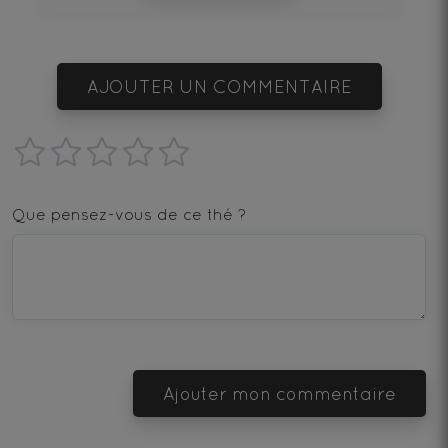
AJOUTER UN COMMENTAIRE
1
2
3
4
5
star
stars
stars
stars
stars
Que pensez-vous de ce thé ?
—
—
—
—
—
Terrible
Bad
OK
Good
Excellent
Ajouter mon commentaire