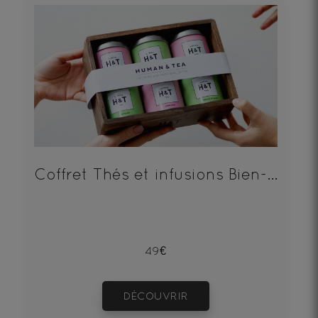
Coffret Thés et infusions Bien-Être x 6
49€
DÉCOUVRIR