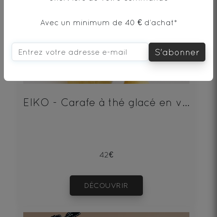
Avec un minimum de 40 € d’achat*
S'abonner
EIKO - Carafe à thé glacé en verre Human and Tea
42€
DÉCOUVRIR