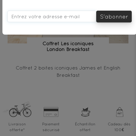
S'abonner
Coffret Les iconiques
London Breakfast
Coffret 2 boites iconiques James et English
Breakfast
Livraison
Paiement
Échantillon
Cadeau dès
offerte
*
sécurisé
offert
100€