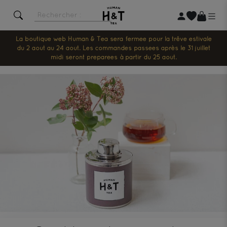
La boutique web Human & Tea sera fermée pour la trêve estivale
du 2 août au 24 août. Les commandes passées après le 31 juillet
midi seront préparées à partir du 25 août.