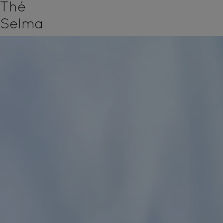
Thé
Selma