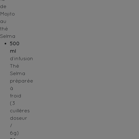
de
Mojito
au
thé
Selma
500
ml
d’infusion
Thé
Selma
préparée
à
froid
(3
cuillères
doseur
/
6g)