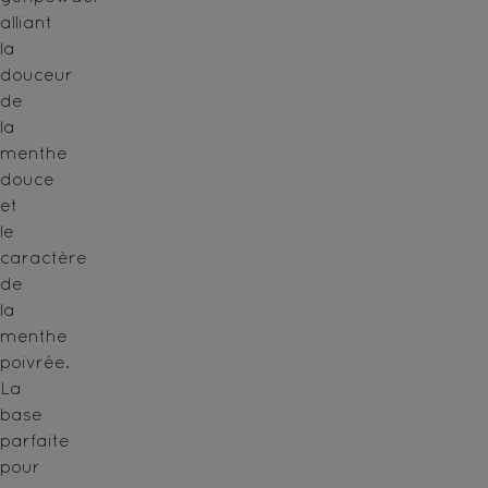
alliant
la
douceur
de
la
menthe
douce
et
le
caractère
de
la
menthe
poivrée.
La
base
parfaite
pour