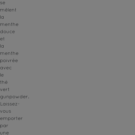
se
mêlent
la
menthe
douce
et
la
menthe
poivrée
avec
le
thé
vert
gunpowder.
Laissez-
vous
emporter
par
une