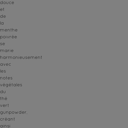
douce
et
de
la
menthe
poivrée
se
marie
harmonieusement
avec
les
notes
végétales
du
thé
vert
gunpowder,
créant
ainsi