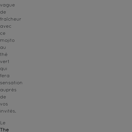
vague
de
fraîcheur
avec
ce
mojito
au
thé
vert
qui
fera
sensation
auprès
de
vos
invités.
Le
Thé