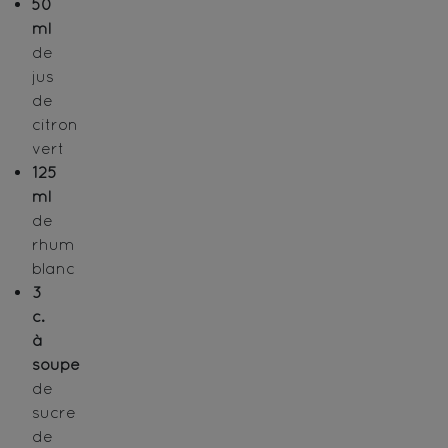
50
ml
de
jus
de
citron
vert
125
ml
de
rhum
blanc
3
c.
à
soupe
de
sucre
de