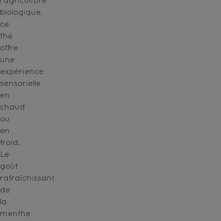
l'agriculture
biologique,
ce
thé
offre
une
expérience
sensorielle
en
chaud
ou
en
froid.
Le
goût
rafraîchissant
de
la
menthe