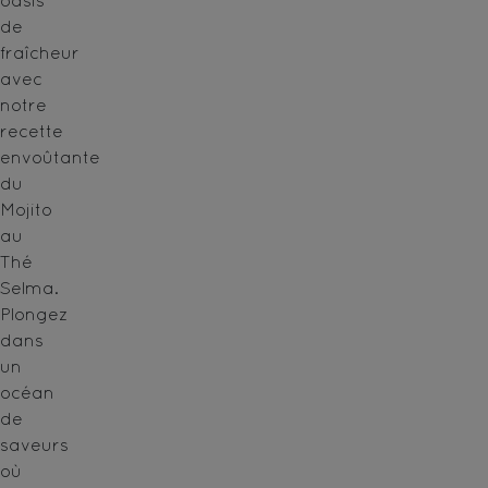
oasis
de
fraîcheur
avec
notre
recette
envoûtante
du
Mojito
au
Thé
Selma.
Plongez
dans
un
océan
de
saveurs
où