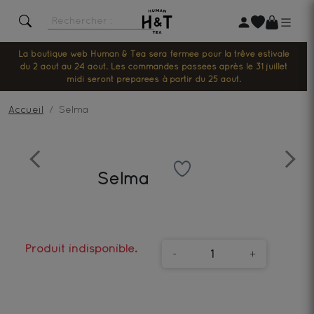
La boutique web Human & Tea sera fermée pour la trêve estivale
du 2 août au 24 août. Les commandes passées après le 31 juillet
midi seront préparées à partir du 25 août.
Accueil
Selma
Previous
Next
Selma
Produit indisponible.
-
+