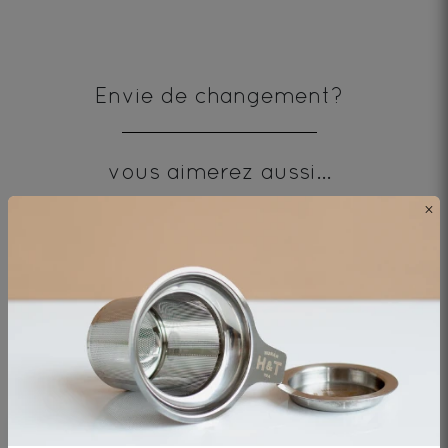
Envie de changement?
vous aimerez aussi...
×
AJOUTER UN COMMENTAIRE
1
2
3
4
5
star
stars
stars
stars
stars
Que pensez-vous de ce thé ?
—
—
—
—
—
Terrible
Bad
OK
Good
Excellent