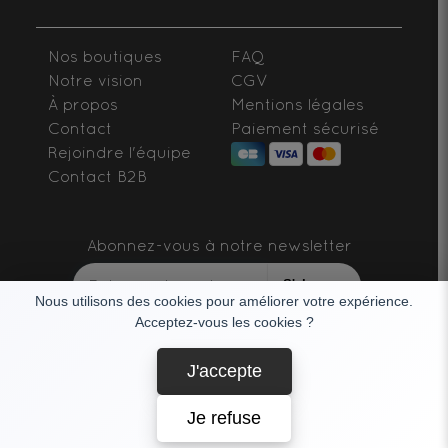
Nos boutiques
FAQ
Notre vision
CGV
À propos
Mentions légales
Contact
Paiement sécurisé
Rejoindre l'équipe
Contact B2B
Abonnez-vous à notre newsletter
S'abonner
Nous utilisons des cookies pour améliorer votre expérience.
Acceptez-vous les cookies ?
SUIVEZ-NOUS
J'accepte
Je refuse