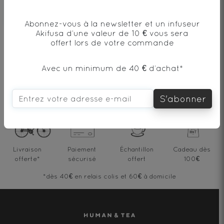
Abonnez-vous à la newsletter et un infuseur
Akifusa d’une valeur de 10 € vous sera
offert lors de votre commande
Ajouter mon commentaire
Avec un minimum de 40 € d’achat*
S'abonner
Livraison
Paiement
Échantillon
Cadeau dès
offerte
*
sécurisé
offert
100€
*dès 40€ en relais colis et 60€ à domicile