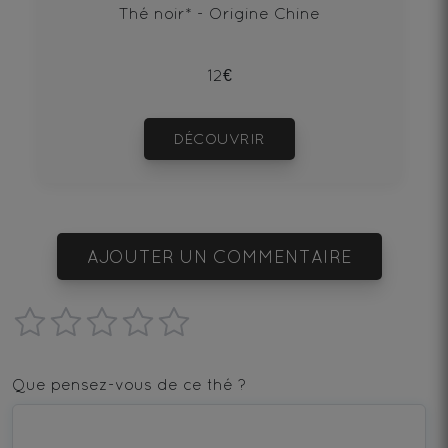
Thé noir* - Origine Chine
12€
DÉCOUVRIR
AJOUTER UN COMMENTAIRE
1
2
3
4
5
star
stars
stars
stars
stars
Que pensez-vous de ce thé ?
—
—
—
—
—
Terrible
Bad
OK
Good
Excellent