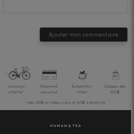
Ajouter mon commentaire
Livraison
Paiement
Échantillon
Cadeau dès
offerte
*
sécurisé
offert
100€
*dès 40€ en relais colis et 60€ à domicile