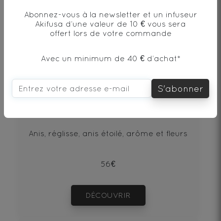
Abonnez-vous à la newsletter et un infuseur
Akifusa d’une valeur de 10 € vous sera
offert lors de votre commande
Avec un minimum de 40 € d’achat*
S'abonner
Night Détox
Anis, réglisse, anis étoilé, arôme et fleurs
56€
DÉCOUVRIR