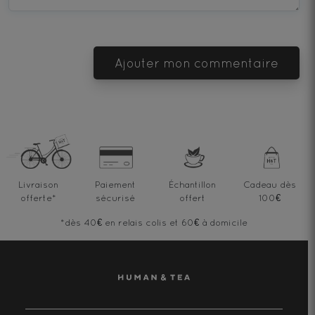
Ajouter mon commentaire
Livraison
Paiement
Échantillon
Cadeau dès
offerte
*
sécurisé
offert
100€
*dès 40€ en relais colis et 60€ à domicile