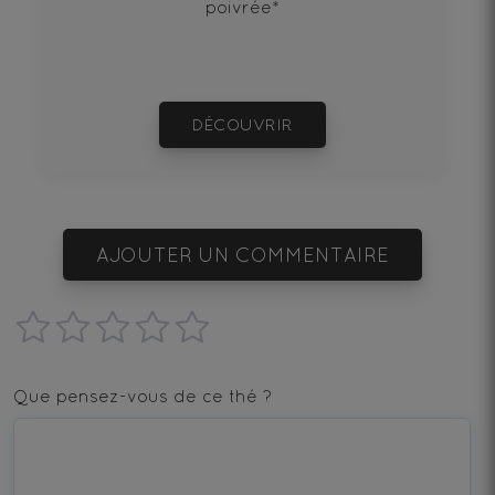
poivrée*
DÉCOUVRIR
AJOUTER UN COMMENTAIRE
1
2
3
4
5
star
stars
stars
stars
stars
Que pensez-vous de ce thé ?
—
—
—
—
—
Terrible
Bad
OK
Good
Excellent