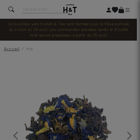
La boutique web Human & Tea sera fermée pour la trêve estivale
du 2 août au 24 août. Les commandes passées après le 31 juillet
midi seront préparées à partir du 25 août.
Accueil
Iris
Previous
Next