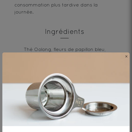
consommation plus tardive dans la
journée.
Ingrédients
Thé Oolong, fleurs de papillon bleu,
×
arômes naturels de mandarine et sureau
Envie de changement?
vous aimerez aussi...