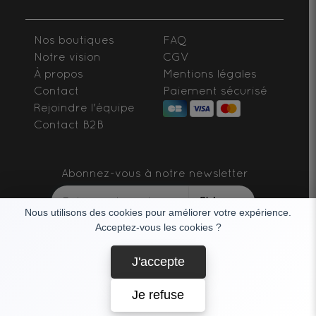
Nos boutiques
FAQ
Notre vision
CGV
À propos
Mentions légales
Contact
Paiement sécurisé
Rejoindre l'équipe
Contact B2B
Abonnez-vous à notre newsletter
S'abonner
Nous utilisons des cookies pour améliorer votre expérience.
Acceptez-vous les cookies ?
SUIVEZ-NOUS
J'accepte
Je refuse