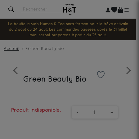
La boutique web Human & Tea sera fermée pour la trêve estivale
du 2 août au 24 août. Les commandes passées après le 31 juillet
midi seront préparées à partir du 25 août.
Accueil
Green Beauty Bio
Previous
Next
Green Beauty Bio
Produit indisponible.
-
+