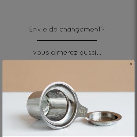
Envie de changement?
vous aimerez aussi...
×
AJOUTER UN COMMENTAIRE
1
2
3
4
5
star
stars
stars
stars
stars
Que pensez-vous de ce thé ?
—
—
—
—
—
Terrible
Bad
OK
Good
Excellent