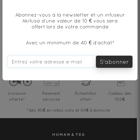
Abonnez-vous à la newsletter et un infuseur
Akifusa d’une valeur de 10 € vous sera
offert lors de votre commande
Ajouter mon commentaire
Avec un minimum de 40 € d’achat*
S'abonner
Livraison
Paiement
Échantillon
Cadeau dès
offerte
*
sécurisé
offert
100€
*dès 40€ en relais colis et 60€ à domicile