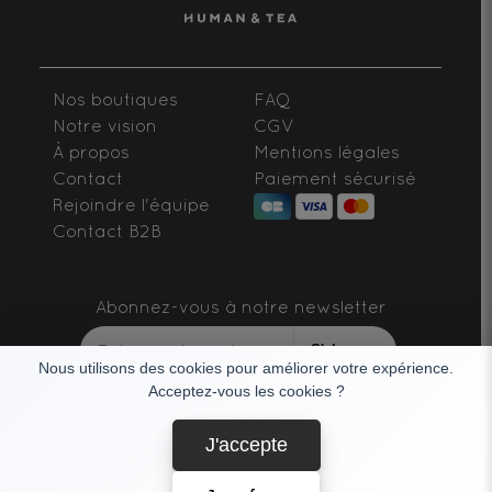
Nos boutiques
FAQ
Notre vision
CGV
À propos
Mentions légales
Contact
Paiement sécurisé
Rejoindre l'équipe
Contact B2B
Abonnez-vous à notre newsletter
S'abonner
Nous utilisons des cookies pour améliorer votre expérience.
Acceptez-vous les cookies ?
SUIVEZ-NOUS
J'accepte