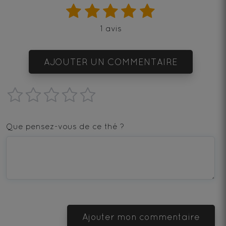
1 avis
AJOUTER UN COMMENTAIRE
1
2
3
4
5
star
stars
stars
stars
stars
Que pensez-vous de ce thé ?
—
—
—
—
—
Terrible
Bad
OK
Good
Excellent
Ajouter mon commentaire