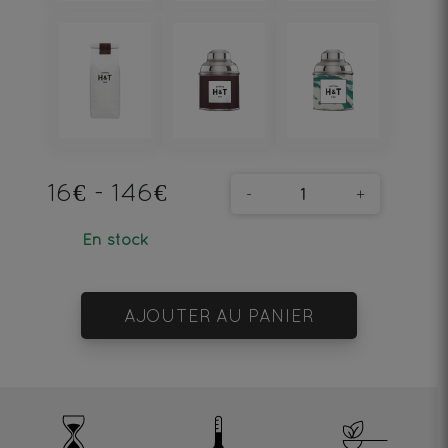
16€ - 146€
-
+
En stock
AJOUTER AU PANIER