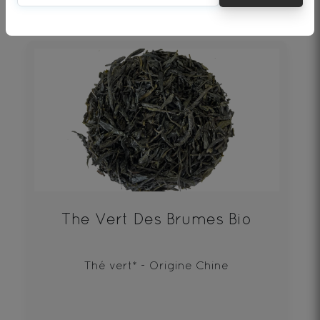
vous aimerez aussi...
The Vert Des Brumes Bio
Thé vert* - Origine Chine