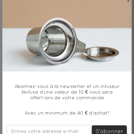
×
Ingrédients
Thé noir*(33%), cannelle*, poivre rose*,
gingembre*, clous de girofle*,
cardamome*, Graine de chai*, éclats de
fèves de cacao*, écorces d'orange*,
fleurs*.
Abonnez-vous à la newsletter et un infuseur
* produit issu de l'agriculture biologique
Akifusa d’une valeur de 10 € vous sera
offert lors de votre commande
Avec un minimum de 40 € d’achat*
Envie de changement?
S'abonner