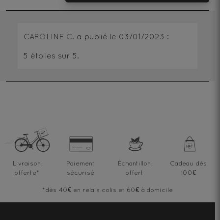
CAROLINE C.
a publié le
03/01/2023
:
5
étoiles sur 5.
Livraison
Paiement
Échantillon
Cadeau dès
offerte
*
sécurisé
offert
100€
*dès 40€ en relais colis et 60€ à domicile