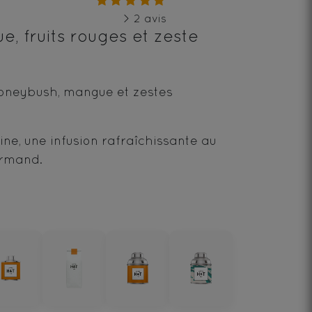
> 2 avis
 fruits rouges et zeste
oneybush, mangue et zestes
e, une infusion rafraîchissante au
urmand.