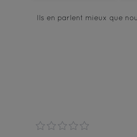
Ils en parlent mieux que no
1
2
3
4
5