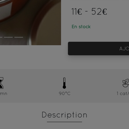
11€ - 52€
En stock
AJO
5mn
90°C
1 cat
Description