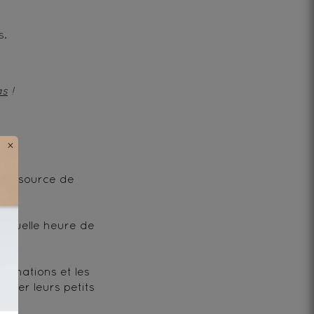
s.
as
!
×
ble source de 
 quelle heure de 
mmations et les 
ser leurs petits 