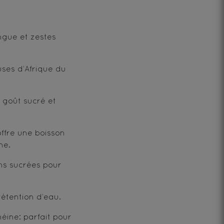
ngue et zestes
ses d’Afrique du
 goût sucré et
offre une boisson
he.
ons sucrées pour
rétention d’eau.
héine: parfait pour