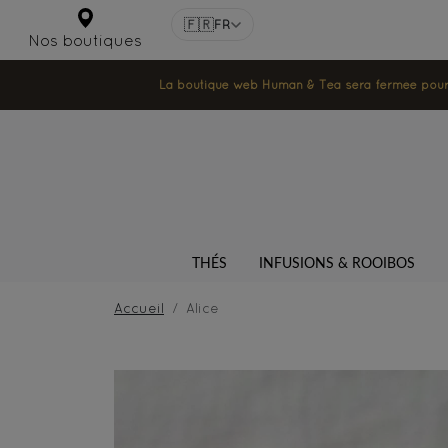
🇫🇷
FR
Nos boutiques
La boutique web Human & Tea sera fermée pour la
THÉS
INFUSIONS & ROOIBOS
Accueil
Alice