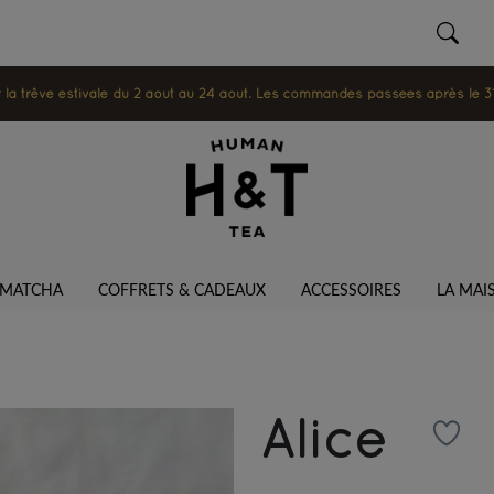
 trêve estivale du 2 août au 24 août. Les commandes passées après le 31 ju
MATCHA
COFFRETS & CADEAUX
ACCESSOIRES
LA MAI
Alice