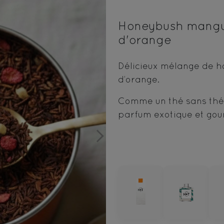
Honeybush mangue,
d'orange
Délicieux mélange de h
d’orange.
Comme un thé sans théin
parfum exotique et go
Next