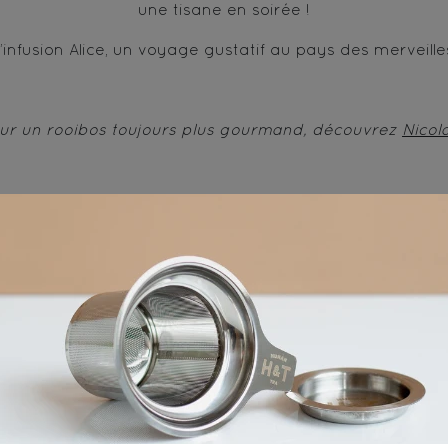
une tisane en soirée !
’infusion Alice, un voyage gustatif au pays des merveille
ur un rooibos toujours plus gourmand, découvrez
Nicol
L
es bienfaits du Rooibos
ire d’Afrique du Sud, l’Aspalathus Linearis est une vérita
bienfaits. 
s théine, son infusion peut être consommée à n’importe
la journée, même le soir. 
ent de nombreux polyphénols, aidant à prévenir les infla
.  En Afrique du Sud, 
même les bébés y ont droit pour apai
maux de ventre.