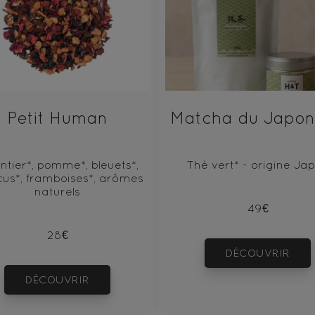
Petit Human
Matcha du Japon
ntier*, pomme*, bleuets*,
Thé vert* - origine Ja
cus*, framboises*, arômes
naturels
49€
28€
DÉCOUVRIR
DÉCOUVRIR