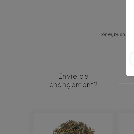
Honeybush (88%
Envie de
changement?