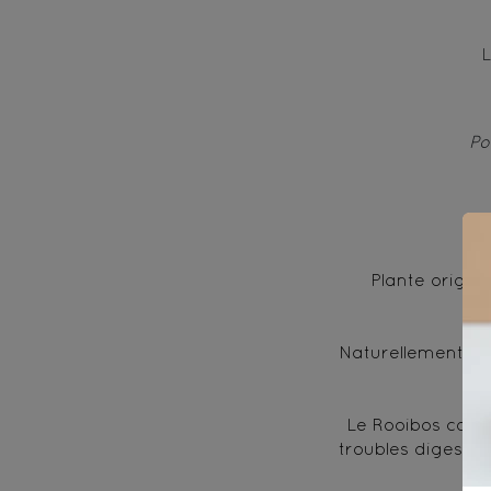
L
Po
Plante origina
Naturellement san
Le Rooibos conti
troubles digestifs