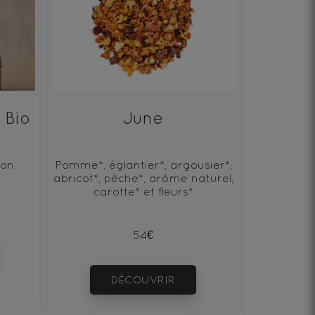
 Bio
June
pon
Pomme*, églantier*, argousier*,
abricot*, pêche*, arôme naturel,
carotte* et fleurs*
54€
DÉCOUVRIR