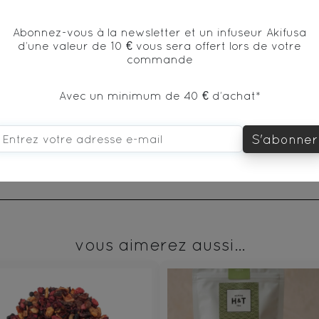
Ingrédients
Abonnez-vous à la newsletter et un infuseur Akifusa
d’une valeur de 10 € vous sera offert lors de votre
commande
), morceaux de mangue, fraise, écorces d'orange, arô
Avec un minimum de 40 € d’achat*
fraisier, arôme naturel.
S'abonner
vous aimerez aussi...