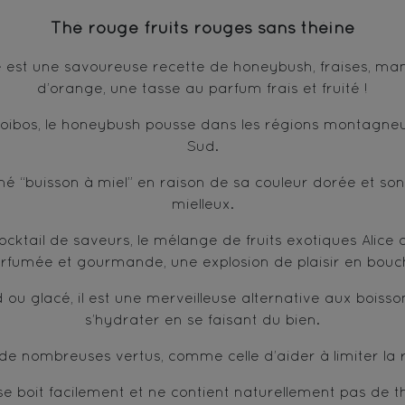
Thé rouge fruits rouges sans théine
ice est une savoureuse recette de honeybush, fraises, ma
d’orange, une tasse au parfum frais et fruité !
oibos, le honeybush pousse dans les régions montagneu
Sud.
mé “buisson à miel” en raison de sa couleur dorée et son
mielleux.
cocktail de saveurs, le mélange de fruits exotiques Alice 
rfumée et gourmande, une explosion de plaisir en bouc
 ou glacé, il est une merveilleuse alternative aux boiss
s’hydrater en se faisant du bien.
 de nombreuses vertus, comme celle d’aider à limiter la 
l se boit facilement et ne contient naturellement pas de t