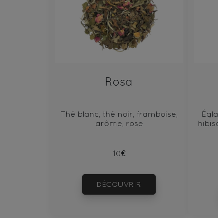
Rosa
Thé blanc, thé noir, framboise,
Égla
arôme, rose
hibis
10€
DÉCOUVRIR