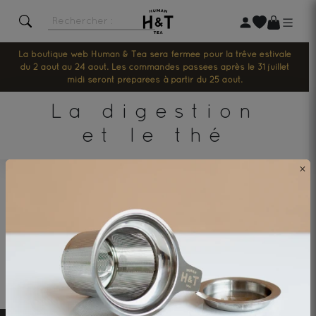
La boutique web Human & Tea sera fermée pour la trêve estivale
du 2 août au 24 août. Les commandes passées après le 31 juillet
midi seront préparées à partir du 25 août.
La digestion
et le thé
Aucun article pour le moment
×
Livraison
Paiement
Échantillon
Cadeau dès
offerte
*
sécurisé
offert
100€
*dès 40€ en relais colis et 60€ à domicile