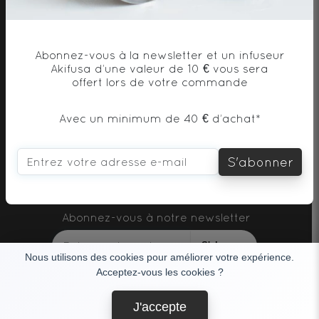
Abonnez-vous à la newsletter et un infuseur
Akifusa d’une valeur de 10 € vous sera
offert lors de votre commande
Nos boutiques
FAQ
Notre vision
CGV
À propos
Mentions légales
Avec un minimum de 40 € d’achat*
Contact
Paiement sécurisé
Rejoindre l'équipe
S'abonner
Contact B2B
Abonnez-vous à notre newsletter
S'abonner
Nous utilisons des cookies pour améliorer votre expérience.
Acceptez-vous les cookies ?
SUIVEZ-NOUS
J'accepte